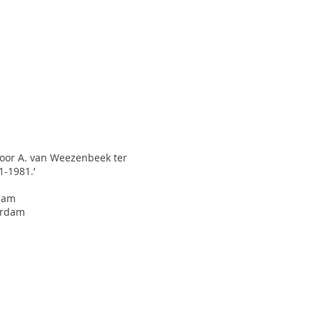
door A. van Weezenbeek ter
-1981.’
rdam
erdam