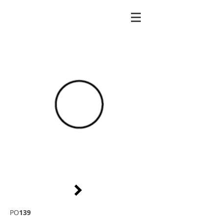
PO
139