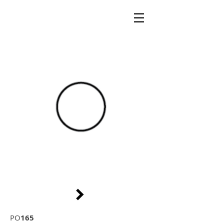
PO
165