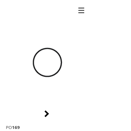
PO
169