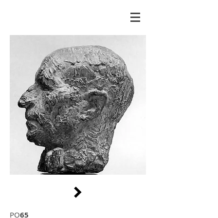
PO
65