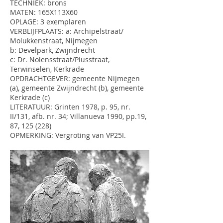
TECHNIEK: brons
MATEN: 165X113X60
OPLAGE: 3 exemplaren
VERBLIJFPLAATS: a: Archipelstraat/
Molukkenstraat, Nijmegen
b: Develpark, Zwijndrecht
c: Dr. Nolensstraat/Piusstraat,
Terwinselen, Kerkrade
OPDRACHTGEVER: gemeente Nijmegen
(a), gemeente Zwijndrecht (b), gemeente
Kerkrade (c)
LITERATUUR: Grinten 1978, p. 95, nr.
II/131, afb. nr. 34; Villanueva 1990, pp.19,
87, 125 (228)
OPMERKING: Vergroting van VP25I.