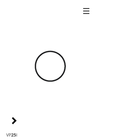
VP
25
I