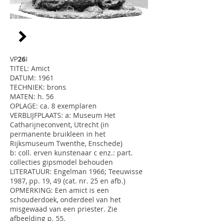
VP
26
I
TITEL: Amict
DATUM: 1961
TECHNIEK: brons
MATEN: h. 56
OPLAGE: ca. 8 exemplaren
VERBLIJFPLAATS: a: Museum Het
Catharijneconvent, Utrecht (in
permanente bruikleen in het
Rijksmuseum Twenthe, Enschede)
b: coll. erven kunstenaar c enz.: part.
collecties gipsmodel behouden
LITERATUUR: Engelman 1966; Teeuwisse
1987, pp. 19, 49 (cat. nr. 25 en afb.)
OPMERKING: Een amict is een
schouderdoek, onderdeel van het
misgewaad van een priester. Zie
afbeelding p. 55.