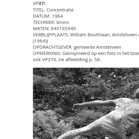
VP
37
I
TITEL: Concentratie
DATUM: 1964
TECHNIEK: brons
MATEN: 84X165X40
VERBLIJFPLAATS: William Boothlaan, Amstelveen (
(1964))
OPDRACHTGEVER: gemeente Amstelveen
OPMERKING: Geïnspireerd op een foto in het boek
ook VP37II, zie afbeelding p. 58.