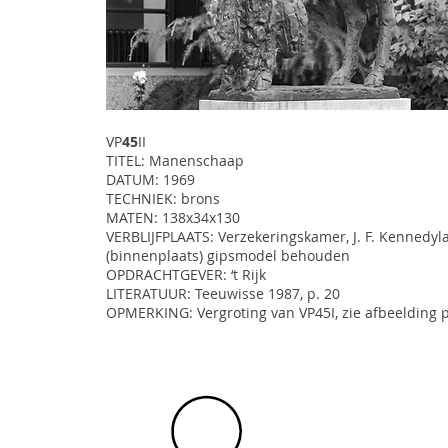
VP
45
II
TITEL: Manenschaap
DATUM: 1969
TECHNIEK: brons
MATEN: 138x34x130
VERBLIJFPLAATS: Verzekeringskamer, J. F. Kennedyl
(binnenplaats) gipsmodel behouden
OPDRACHTGEVER: ‘t Rijk
LITERATUUR: Teeuwisse 1987, p. 20
OPMERKING: Vergroting van VP45I, zie afbeelding p