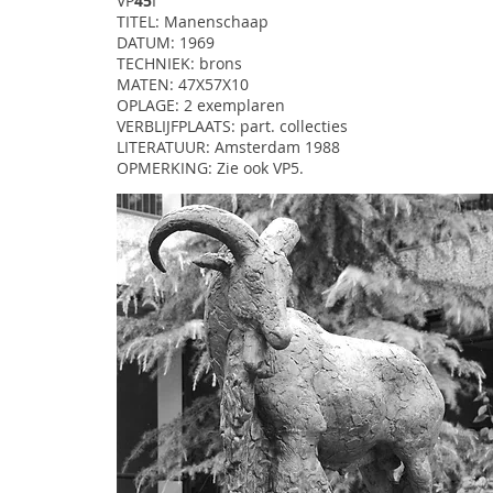
VP
45
I
TITEL: Manenschaap
DATUM: 1969
TECHNIEK: brons
MATEN: 47X57X10
OPLAGE: 2 exemplaren
VERBLIJFPLAATS: part. collecties
LITERATUUR: Amsterdam 1988
OPMERKING: Zie ook VP5.